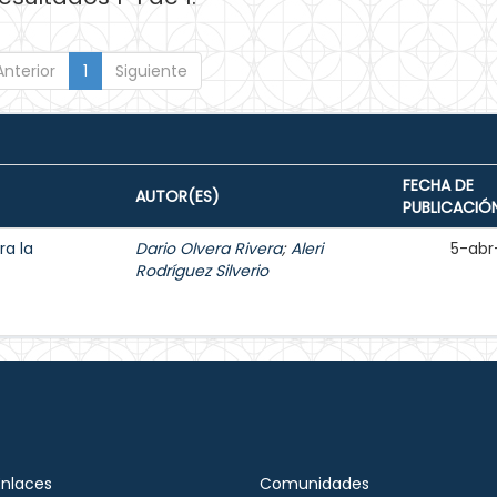
Anterior
1
Siguiente
FECHA DE
AUTOR(ES)
PUBLICACIÓ
ra la
Dario Olvera Rivera
;
Aleri
5-abr
Rodríguez Silverio
Enlaces
Comunidades