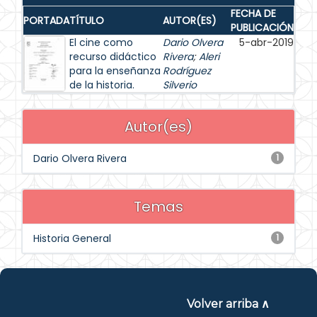
FECHA DE
PORTADA
TÍTULO
AUTOR(ES)
PUBLICACIÓN
El cine como
Dario Olvera
5-abr-2019
recurso didáctico
Rivera
;
Aleri
para la enseñanza
Rodríguez
de la historia.
Silverio
Autor(es)
Dario Olvera Rivera
1
Temas
Historia General
1
Volver arriba ∧