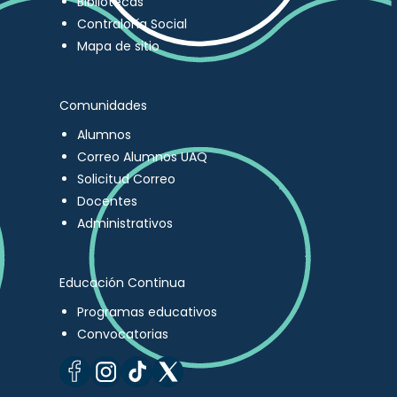
Bibliotecas
Contraloría Social
Mapa de sitio
Comunidades
Alumnos
Correo Alumnos UAQ
Solicitud Correo
Docentes
Administrativos
Educación Continua
Programas educativos
Convocatorias