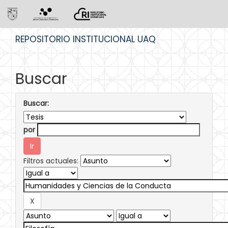
Skip
REPOSITORIO INSTITUCIONAL UAQ
navigation
Buscar
Buscar:
por
Filtros actuales: