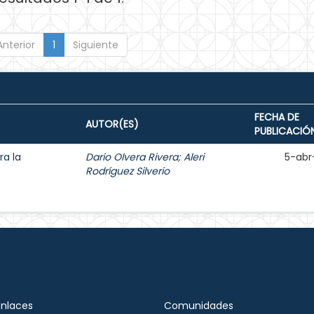
Anterior
1
Siguiente
FECHA DE
AUTOR(ES)
PUBLICACIÓ
ra la
Dario Olvera Rivera
;
Aleri
5-abr
Rodríguez Silverio
Enlaces
Comunidades