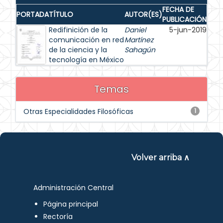
FECHA DE
PORTADA
TÍTULO
AUTOR(ES)
PUBLICACIÓN
Redifinición de la
Daniel
5-jun-2019
comunicación en red
Martínez
de la ciencia y la
Sahagún
tecnología en México
Temas
Otras Especialidades Filosóficas
1
Volver arriba ∧
Administración Central
Página principal
Rectoría