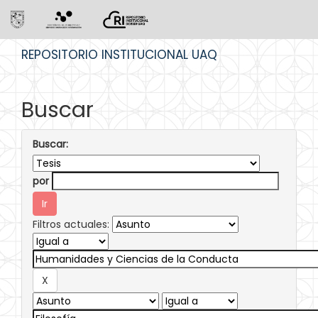
Skip
REPOSITORIO INSTITUCIONAL UAQ
navigation
Buscar
Buscar:
por
Filtros actuales: