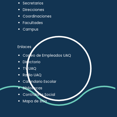
Secretarios
Direcciones
Coordinaciones
Facultades
Campus
Enlaces
Correo de Empleados UAQ
Directorio
TV UAQ
Radio UAQ
Calendario Escolar
Bibliotecas
Contraloría Social
Mapa de sitio