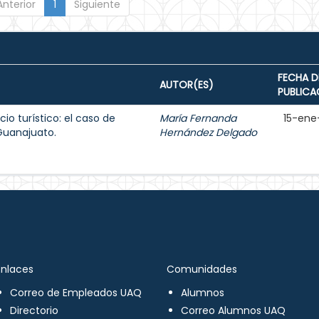
Anterior
1
Siguiente
FECHA D
AUTOR(ES)
PUBLICA
io turístico: el caso de
María Fernanda
15-ene
 Guanajuato.
Hernández Delgado
Enlaces
Comunidades
Correo de Empleados UAQ
Alumnos
Directorio
Correo Alumnos UAQ