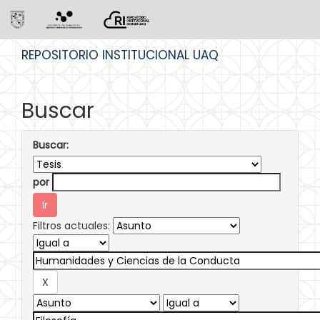
Skip
REPOSITORIO INSTITUCIONAL UAQ
navigation
Buscar
Buscar:
por
Filtros actuales: