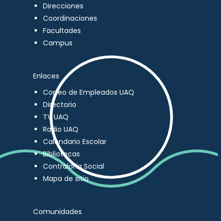
Direcciones
Coordinaciones
Facultades
Campus
Enlaces
Correo de Empleados UAQ
Directorio
TV UAQ
Radio UAQ
Calendario Escolar
Bibliotecas
Contraloría Social
Mapa de sitio
Comunidades