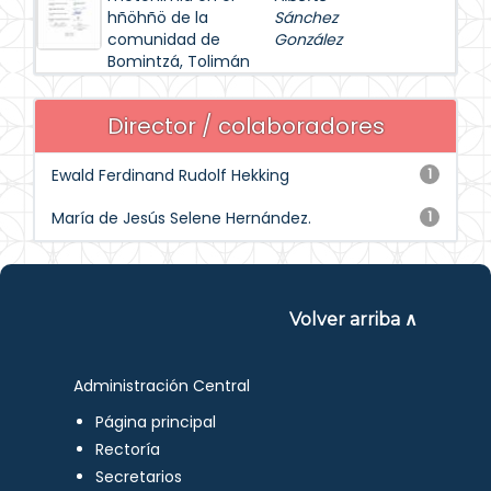
hñöhñö de la
Sánchez
comunidad de
González
Bomintzá, Tolimán
Director / colaboradores
Ewald Ferdinand Rudolf Hekking
1
María de Jesús Selene Hernández.
1
Volver arriba ∧
Administración Central
Página principal
Rectoría
Secretarios