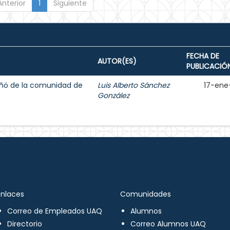
Anterior
1
Siguiente
FECHA DE
AUTOR(ES)
PUBLICACIÓ
ñö de la comunidad de
Luis Alberto Sánchez
17-ene
González
Enlaces
Comunidades
Correo de Empleados UAQ
Alumnos
Directorio
Correo Alumnos UAQ