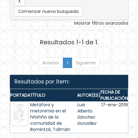
Comenzar nueva busqueda
Mostrar filtros avanzados
Resultados 1-1 de 1.
Anterior
1
Siguiente
Resultados por ítem:
FECHA DE
PORTADA
TÍTULO
AUTOR(ES)
PUBLICACIÓN
Metáfora y
Luis
17-ene-2019
metonimia en el
Alberto
hñöhñö de la
Sánchez
comunidad de
González
Bomintzá, Tolimán