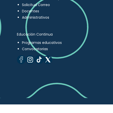
Solicitud Correo
Docentes
Administrativos
Educación Continua
Programas educativos
Convocatorias