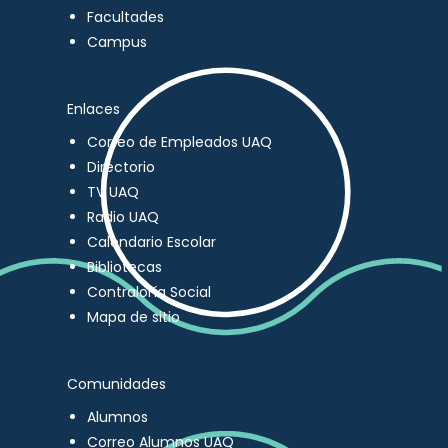
Facultades
Campus
Enlaces
Correo de Empleados UAQ
Directorio
TV UAQ
Radio UAQ
Calendario Escolar
Bibliotecas
Contraloría Social
Mapa de sitio
Comunidades
Alumnos
Correo Alumnos UAQ