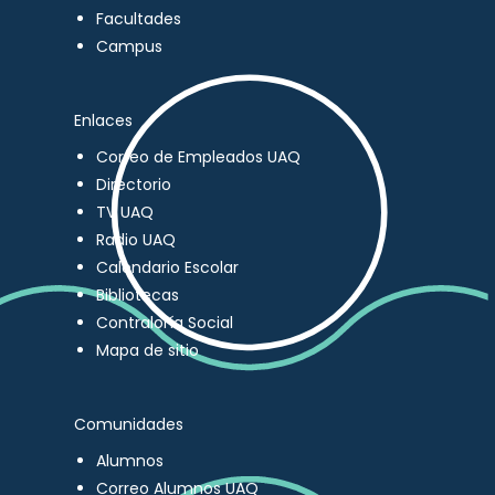
Facultades
Campus
Enlaces
Correo de Empleados UAQ
Directorio
TV UAQ
Radio UAQ
Calendario Escolar
Bibliotecas
Contraloría Social
Mapa de sitio
Comunidades
Alumnos
Correo Alumnos UAQ