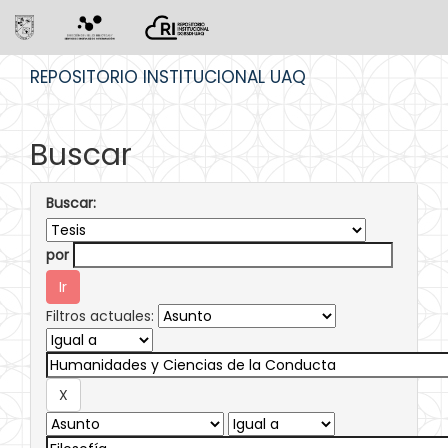
Skip
REPOSITORIO INSTITUCIONAL UAQ
navigation
Buscar
Buscar:
por
Filtros actuales: