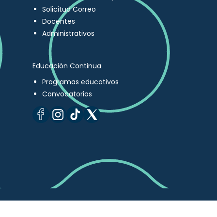
Solicitud Correo
Docentes
Administrativos
Educación Continua
Programas educativos
Convocatorias