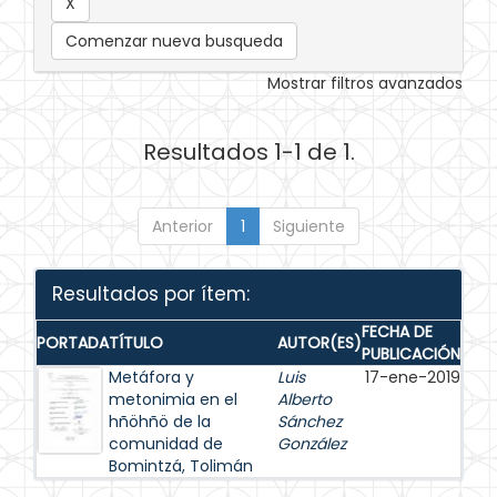
Comenzar nueva busqueda
Mostrar filtros avanzados
Resultados 1-1 de 1.
Anterior
1
Siguiente
Resultados por ítem:
FECHA DE
PORTADA
TÍTULO
AUTOR(ES)
PUBLICACIÓN
Metáfora y
Luis
17-ene-2019
metonimia en el
Alberto
hñöhñö de la
Sánchez
comunidad de
González
Bomintzá, Tolimán