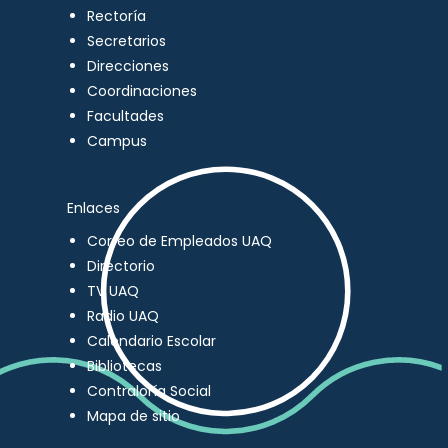
Rectoría
Secretarios
Direcciones
Coordinaciones
Facultades
Campus
Enlaces
Correo de Empleados UAQ
Directorio
TV UAQ
Radio UAQ
Calendario Escolar
Bibliotecas
Contraloría Social
Mapa de sitio