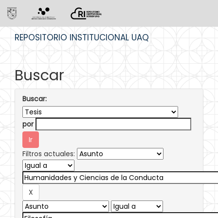
Skip
REPOSITORIO INSTITUCIONAL UAQ
navigation
Buscar
Buscar:
por
Filtros actuales: