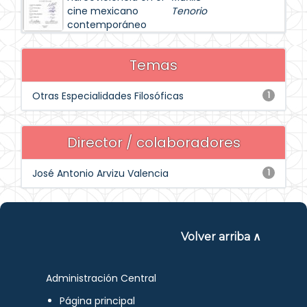
cine mexicano
Tenorio
contemporáneo
Temas
Otras Especialidades Filosóficas
1
Director / colaboradores
José Antonio Arvizu Valencia
1
Volver arriba ∧
Administración Central
Página principal