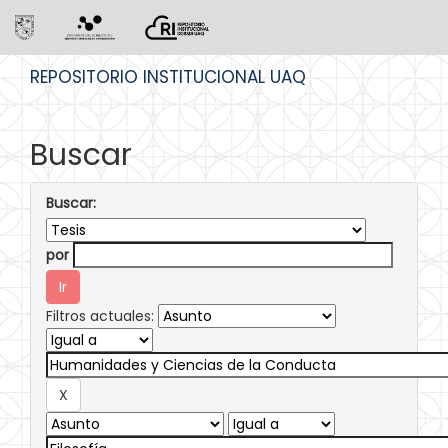
Skip
REPOSITORIO INSTITUCIONAL UAQ
navigation
Buscar
Buscar:
por
Filtros actuales: