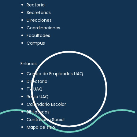
Rectoría
Secretarios
Direcciones
Coordinaciones
Facultades
Campus
Enlaces
Correo de Empleados UAQ
Directorio
TV UAQ
Radio UAQ
Calendario Escolar
Bibliotecas
Contraloría Social
Mapa de sitio