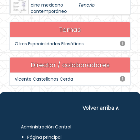
cine mexicano
Tenorio
contemporáneo
Temas
Otras Especialidades Filosóficas
1
Director / colaboradores
Vicente Castellanos Cerda
1
Volver arriba ∧
Administración Central
Página principal