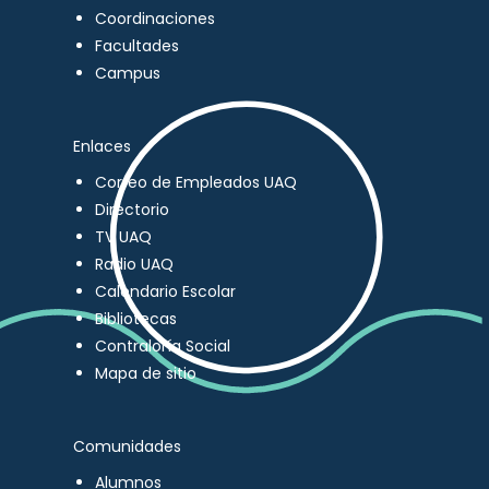
Coordinaciones
Facultades
Campus
Enlaces
Correo de Empleados UAQ
Directorio
TV UAQ
Radio UAQ
Calendario Escolar
Bibliotecas
Contraloría Social
Mapa de sitio
Comunidades
Alumnos