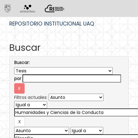
Skip
REPOSITORIO INSTITUCIONAL UAQ
navigation
Buscar
Buscar:
por
Filtros actuales: