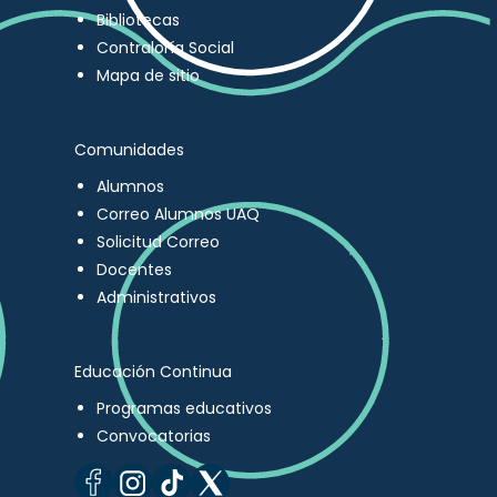
Bibliotecas
Contraloría Social
Mapa de sitio
Comunidades
Alumnos
Correo Alumnos UAQ
Solicitud Correo
Docentes
Administrativos
Educación Continua
Programas educativos
Convocatorias