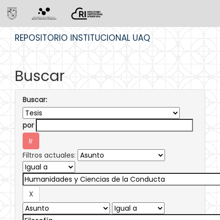
Skip
REPOSITORIO INSTITUCIONAL UAQ
navigation
Buscar
Buscar:
por
Filtros actuales: