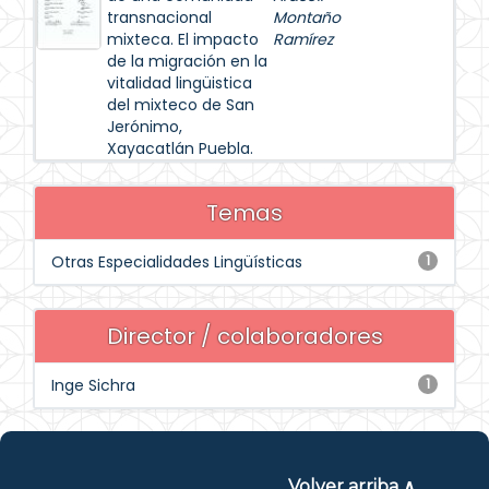
transnacional
Montaño
mixteca. El impacto
Ramírez
de la migración en la
vitalidad lingüistica
del mixteco de San
Jerónimo,
Xayacatlán Puebla.
Temas
Otras Especialidades Lingüísticas
1
Director / colaboradores
Inge Sichra
1
Volver arriba ∧