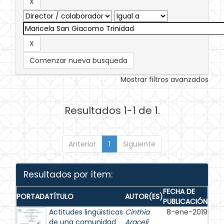
Comenzar nueva busqueda
Mostrar filtros avanzados
Resultados 1-1 de 1.
Anterior
1
Siguiente
Resultados por ítem:
FECHA DE
PORTADA
TÍTULO
AUTOR(ES)
PUBLICACIÓN
Actitudes lingüisticas
Cinthia
8-ene-2019
de una comunidad
Araceli