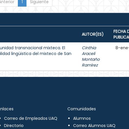
Anterior
1
Siguiente
FECHA 
AUTOR(ES)
PUBLIC
unidad transnacional mixteca. El
Cinthia
8-ene
lidad lingüistica del mixteco de San
Araceli
Montaño
Ramírez
Enlaces
Comunidades
Correo de Empleados UAQ
Alumnos
Directorio
Correo Alumnos UAQ