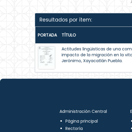
Resultados por ítem:
PORTADA
TÍTULO
Actitudes lingüisticas de una com
impacto de la migración en la vita
Jerónimo, Xayacatlán Puebla.
Administración Central
Página principal
Rectoría