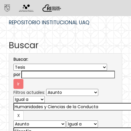
Skip
REPOSITORIO INSTITUCIONAL UAQ
navigation
Buscar
Buscar:
por
Filtros actuales: