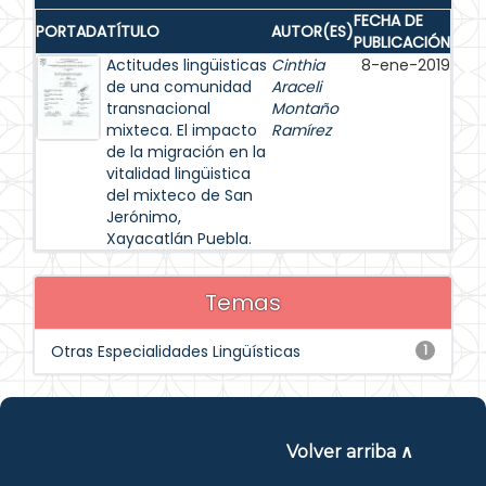
FECHA DE
PORTADA
TÍTULO
AUTOR(ES)
PUBLICACIÓN
Actitudes lingüisticas
Cinthia
8-ene-2019
de una comunidad
Araceli
transnacional
Montaño
mixteca. El impacto
Ramírez
de la migración en la
vitalidad lingüistica
del mixteco de San
Jerónimo,
Xayacatlán Puebla.
Temas
Otras Especialidades Lingüísticas
1
Volver arriba ∧