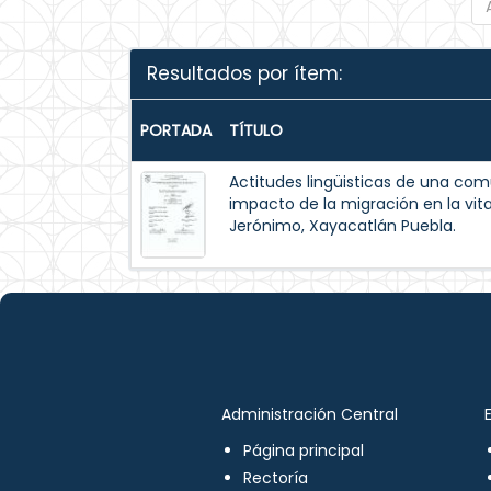
Resultados por ítem:
PORTADA
TÍTULO
Actitudes lingüisticas de una com
impacto de la migración en la vita
Jerónimo, Xayacatlán Puebla.
Administración Central
Página principal
Rectoría