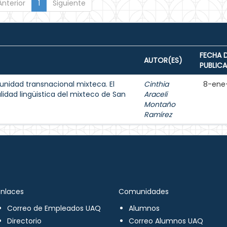
Anterior
1
Siguiente
FECHA 
AUTOR(ES)
PUBLIC
unidad transnacional mixteca. El
Cinthia
8-ene
lidad lingüistica del mixteco de San
Araceli
Montaño
Ramírez
Enlaces
Comunidades
Correo de Empleados UAQ
Alumnos
Directorio
Correo Alumnos UAQ