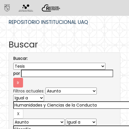
Skip
REPOSITORIO INSTITUCIONAL UAQ
navigation
Buscar
Buscar:
por
Filtros actuales: