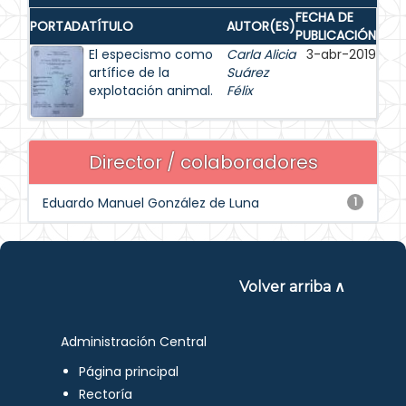
FECHA DE
PORTADA
TÍTULO
AUTOR(ES)
PUBLICACIÓN
El especismo como
Carla Alicia
3-abr-2019
artífice de la
Suárez
explotación animal.
Félix
Director / colaboradores
Eduardo Manuel González de Luna
1
Volver arriba ∧
Administración Central
Página principal
Rectoría