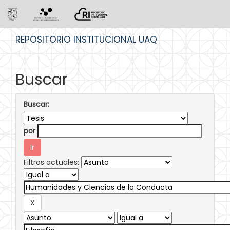
Skip
REPOSITORIO INSTITUCIONAL UAQ
navigation
Buscar
Buscar:
por
Filtros actuales: