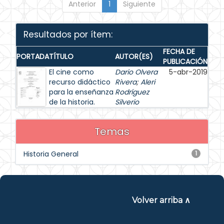
Anterior
1
Siguiente
Resultados por ítem:
FECHA DE
PORTADA
TÍTULO
AUTOR(ES)
PUBLICACIÓN
El cine como
Dario Olvera
5-abr-2019
recurso didáctico
Rivera
;
Aleri
para la enseñanza
Rodríguez
de la historia.
Silverio
Temas
Historia General
1
Volver arriba ∧