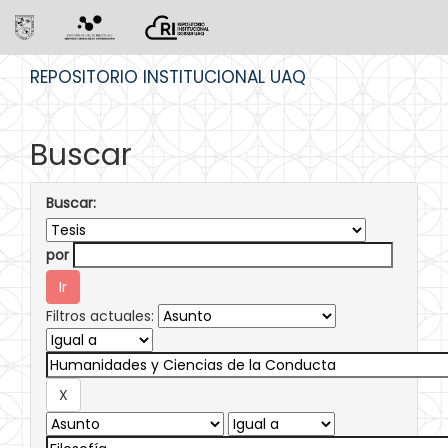
Skip
REPOSITORIO INSTITUCIONAL UAQ
navigation
Buscar
Buscar:
por
Filtros actuales: