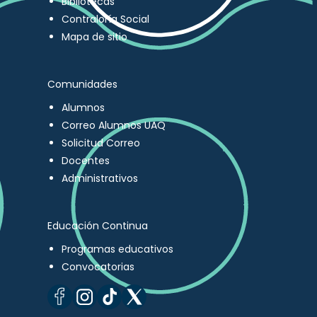
Bibliotecas
Contraloría Social
Mapa de sitio
Comunidades
Alumnos
Correo Alumnos UAQ
Solicitud Correo
Docentes
Administrativos
Educación Continua
Programas educativos
Convocatorias