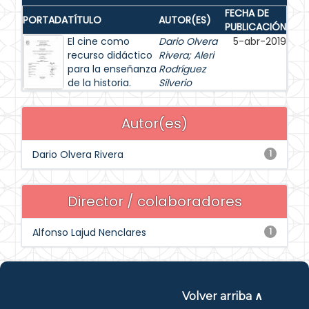
FECHA DE
PORTADA
TÍTULO
AUTOR(ES)
PUBLICACIÓN
El cine como
Dario Olvera
5-abr-2019
recurso didáctico
Rivera
;
Aleri
para la enseñanza
Rodríguez
de la historia.
Silverio
Autor(es)
Dario Olvera Rivera
1
Director / colaboradores
Alfonso Lajud Nenclares
1
Volver arriba ∧