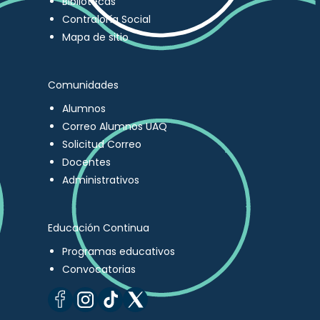
Bibliotecas
Contraloría Social
Mapa de sitio
Comunidades
Alumnos
Correo Alumnos UAQ
Solicitud Correo
Docentes
Administrativos
Educación Continua
Programas educativos
Convocatorias