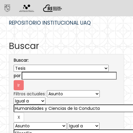
Skip
REPOSITORIO INSTITUCIONAL UAQ
navigation
Buscar
Buscar:
por
Filtros actuales: