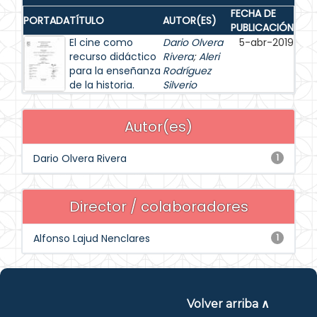
FECHA DE
PORTADA
TÍTULO
AUTOR(ES)
PUBLICACIÓN
El cine como
Dario Olvera
5-abr-2019
recurso didáctico
Rivera
;
Aleri
para la enseñanza
Rodríguez
de la historia.
Silverio
Autor(es)
Dario Olvera Rivera
1
Director / colaboradores
Alfonso Lajud Nenclares
1
Volver arriba ∧