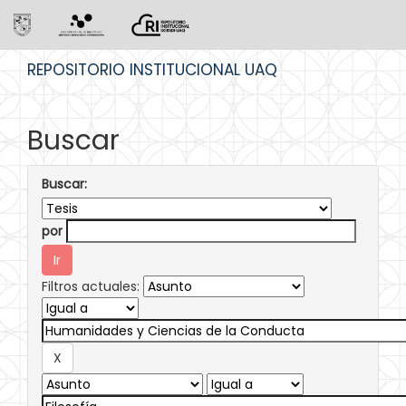
Skip
REPOSITORIO INSTITUCIONAL UAQ
navigation
Buscar
Buscar:
por
Filtros actuales: