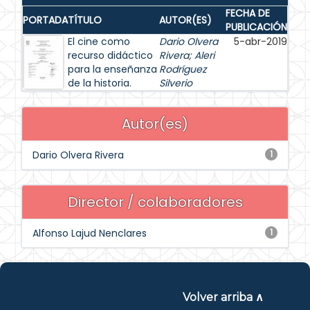
FECHA DE
PORTADA
TÍTULO
AUTOR(ES)
PUBLICACIÓN
El cine como
Dario Olvera
5-abr-2019
recurso didáctico
Rivera
;
Aleri
para la enseñanza
Rodríguez
de la historia.
Silverio
Autor(es)
Dario Olvera Rivera
1
Director / colaboradores
Alfonso Lajud Nenclares
1
Volver arriba ∧