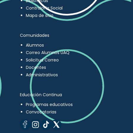
Bibliotecas
Contraloría Social
Mapa de sitio
Comunidades
Alumnos
Correo Alumnos UAQ
Solicitud Correo
Docentes
Administrativos
Educación Continua
Programas educativos
Convocatorias