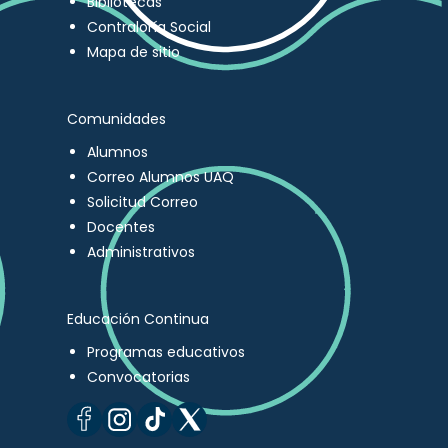
Bibliotecas
Contraloría Social
Mapa de sitio
Comunidades
Alumnos
Correo Alumnos UAQ
Solicitud Correo
Docentes
Administrativos
Educación Continua
Programas educativos
Convocatorias