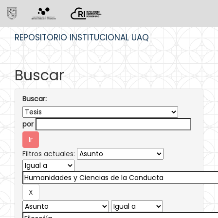
Skip
REPOSITORIO INSTITUCIONAL UAQ
navigation
Buscar
Buscar:
por
Filtros actuales: