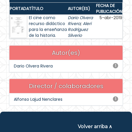
FECHA DE
PORTADA
TÍTULO
AUTOR(ES)
PUBLICACIÓN
El cine como
Dario Olvera
5-abr-2019
recurso didáctico
Rivera
;
Aleri
para la enseñanza
Rodríguez
de la historia.
Silverio
Autor(es)
Dario Olvera Rivera
1
Director / colaboradores
Alfonso Lajud Nenclares
1
Volver arriba ∧