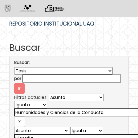
Skip
REPOSITORIO INSTITUCIONAL UAQ
navigation
Buscar
Buscar:
por
Filtros actuales: