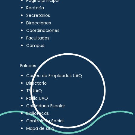
Página principal
Rectoría
Secretarios
Direcciones
Coordinaciones
Facultades
Campus
Enlaces
Correo de Empleados UAQ
Directorio
TV UAQ
Radio UAQ
Calendario Escolar
Bibliotecas
Contraloría Social
Mapa de sitio