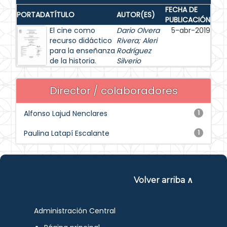
FECHA DE
PORTADA
TÍTULO
AUTOR(ES)
PUBLICACIÓN
El cine como
Dario Olvera
5-abr-2019
recurso didáctico
Rivera
;
Aleri
para la enseñanza
Rodríguez
de la historia.
Silverio
Director / colaboradores
Alfonso Lajud Nenclares
1
Paulina Latapí Escalante
1
Volver arriba ∧
Administración Central