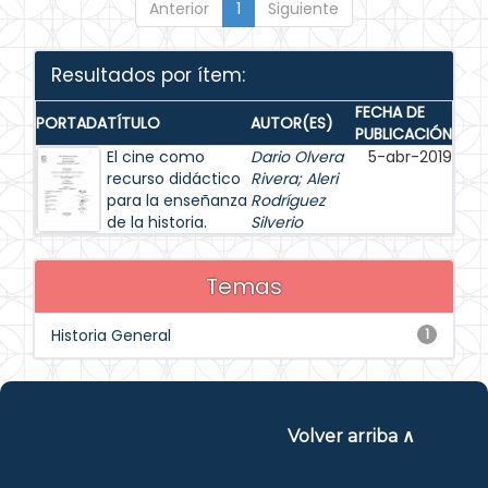
Anterior
1
Siguiente
Resultados por ítem:
FECHA DE
PORTADA
TÍTULO
AUTOR(ES)
PUBLICACIÓN
El cine como
Dario Olvera
5-abr-2019
recurso didáctico
Rivera
;
Aleri
para la enseñanza
Rodríguez
de la historia.
Silverio
Temas
Historia General
1
Volver arriba ∧