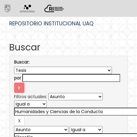
Skip
REPOSITORIO INSTITUCIONAL UAQ
navigation
Buscar
Buscar:
por
Filtros actuales: