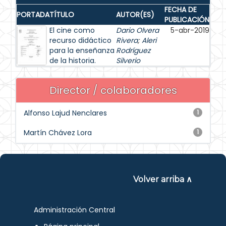
FECHA DE
PORTADA
TÍTULO
AUTOR(ES)
PUBLICACIÓN
El cine como
Dario Olvera
5-abr-2019
recurso didáctico
Rivera
;
Aleri
para la enseñanza
Rodríguez
de la historia.
Silverio
Director / colaboradores
Alfonso Lajud Nenclares
1
Martín Chávez Lora
1
Volver arriba ∧
Administración Central