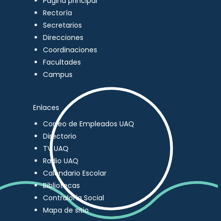
Página principal
Rectoría
Secretarios
Direcciones
Coordinaciones
Facultades
Campus
Enlaces
Correo de Empleados UAQ
Directorio
TV UAQ
Radio UAQ
Calendario Escolar
Bibliotecas
Contraloría Social
Mapa de sitio