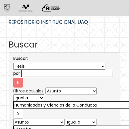
Skip
REPOSITORIO INSTITUCIONAL UAQ
navigation
Buscar
Buscar:
por
Filtros actuales: