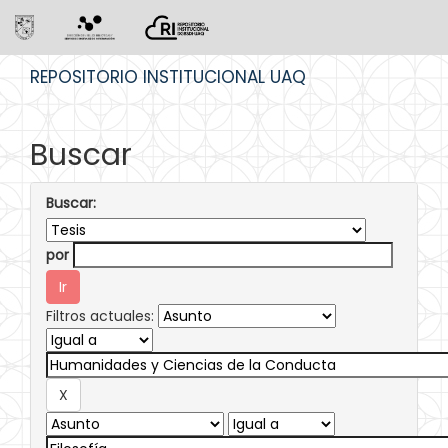
Skip
REPOSITORIO INSTITUCIONAL UAQ
navigation
Buscar
Buscar:
por
Filtros actuales: