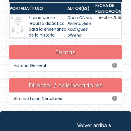
FECHA DE
PORTADA
TÍTULO
AUTOR(ES)
PUBLICACIÓN
El cine como
Dario Olvera
5-abr-2019
recurso didáctico
Rivera
;
Aleri
para la enseñanza
Rodríguez
de la historia.
Silverio
Temas
Historia General
1
Director / colaboradores
Alfonso Lajud Nenclares
1
Volver arriba ∧