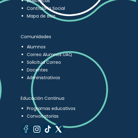
Bibliotecas
Contraloría Social
Mapa de sitio
Comunidades
Alumnos
Correo Alumnos UAQ
Solicitud Correo
Docentes
Administrativos
Educación Continua
Programas educativos
Convocatorias