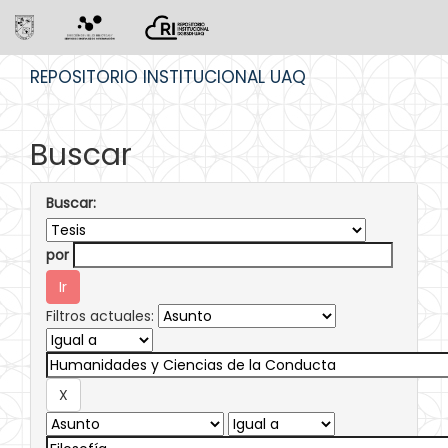
Skip
REPOSITORIO INSTITUCIONAL UAQ
navigation
Buscar
Buscar:
por
Filtros actuales: