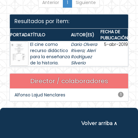
Anterior
1
Siguiente
Resultados por ítem:
FECHA DE
PORTADA
TÍTULO
AUTOR(ES)
PUBLICACIÓN
El cine como
Dario Olvera
5-abr-2019
recurso didáctico
Rivera
;
Aleri
para la enseñanza
Rodríguez
de la historia.
Silverio
Director / colaboradores
Alfonso Lajud Nenclares
1
Volver arriba ∧