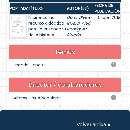
FECHA DE
PORTADA
TÍTULO
AUTOR(ES)
PUBLICACIÓN
El cine como
Dario Olvera
5-abr-2019
recurso didáctico
Rivera
;
Aleri
para la enseñanza
Rodríguez
de la historia.
Silverio
Temas
Historia General
1
Director / colaboradores
Alfonso Lajud Nenclares
1
Volver arriba ∧