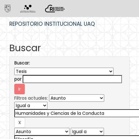
Skip
REPOSITORIO INSTITUCIONAL UAQ
navigation
Buscar
Buscar:
por
Filtros actuales: