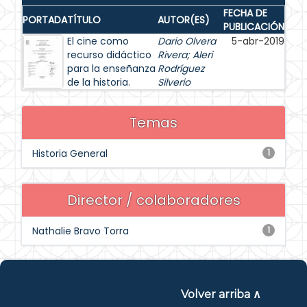
FECHA DE
PORTADA
TÍTULO
AUTOR(ES)
PUBLICACIÓN
El cine como
Dario Olvera
5-abr-2019
recurso didáctico
Rivera
;
Aleri
para la enseñanza
Rodríguez
de la historia.
Silverio
Temas
Historia General
1
Director / colaboradores
Nathalie Bravo Torra
1
Volver arriba ∧