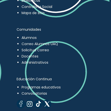
Bibliotecas
Contraloría Social
Mapa de sitio
Comunidades
Alumnos
Correo Alumnos UAQ
Solicitud Correo
Docentes
Administrativos
Educación Continua
Programas educativos
Convocatorias