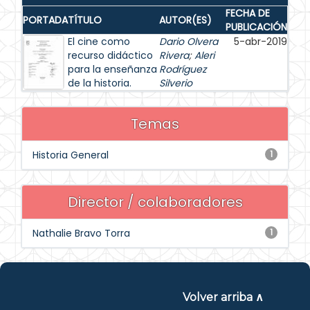
FECHA DE
PORTADA
TÍTULO
AUTOR(ES)
PUBLICACIÓN
El cine como
Dario Olvera
5-abr-2019
recurso didáctico
Rivera
;
Aleri
para la enseñanza
Rodríguez
de la historia.
Silverio
Temas
Historia General
1
Director / colaboradores
Nathalie Bravo Torra
1
Volver arriba ∧