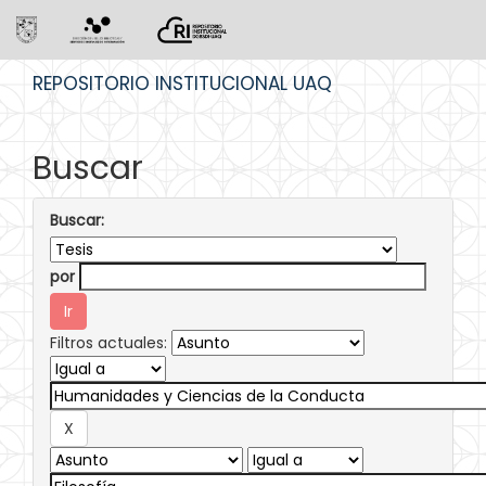
Skip
REPOSITORIO INSTITUCIONAL UAQ
navigation
Buscar
Buscar:
por
Filtros actuales: