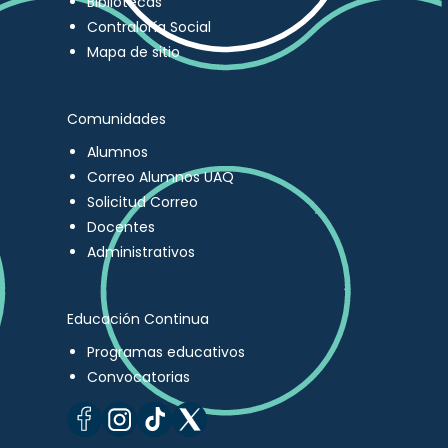
Bibliotecas
Contraloría Social
Mapa de sitio
Comunidades
Alumnos
Correo Alumnos UAQ
Solicitud Correo
Docentes
Administrativos
Educación Continua
Programas educativos
Convocatorias