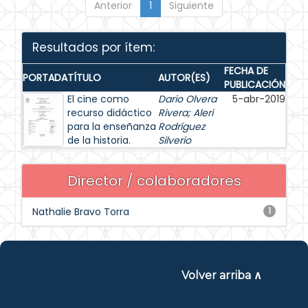
Anterior
1
Siguiente
Resultados por ítem:
FECHA DE
PORTADA
TÍTULO
AUTOR(ES)
PUBLICACIÓN
El cine como
Dario Olvera
5-abr-2019
recurso didáctico
Rivera
;
Aleri
para la enseñanza
Rodríguez
de la historia.
Silverio
Director / colaboradores
Nathalie Bravo Torra
1
Volver arriba ∧