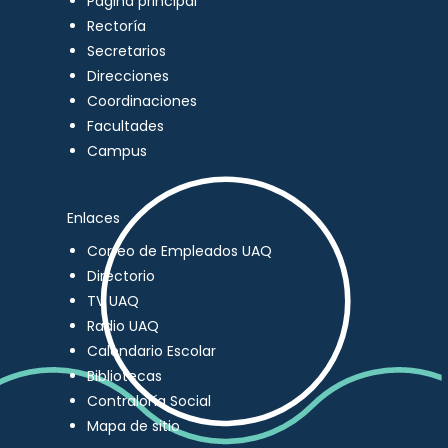
Página principal
Rectoría
Secretarios
Direcciones
Coordinaciones
Facultades
Campus
Enlaces
Correo de Empleados UAQ
Directorio
TV UAQ
Radio UAQ
Calendario Escolar
Bibliotecas
Contraloría Social
Mapa de sitio