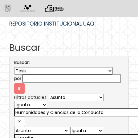
Skip
REPOSITORIO INSTITUCIONAL UAQ
navigation
Buscar
Buscar:
por
Filtros actuales: