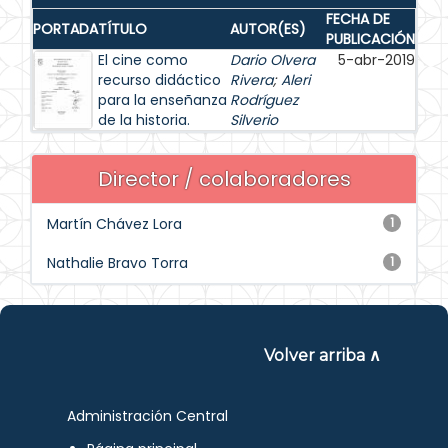
FECHA DE
PORTADA
TÍTULO
AUTOR(ES)
PUBLICACIÓN
El cine como
Dario Olvera
5-abr-2019
recurso didáctico
Rivera
;
Aleri
para la enseñanza
Rodríguez
de la historia.
Silverio
Director / colaboradores
Martín Chávez Lora
1
Nathalie Bravo Torra
1
Volver arriba ∧
Administración Central