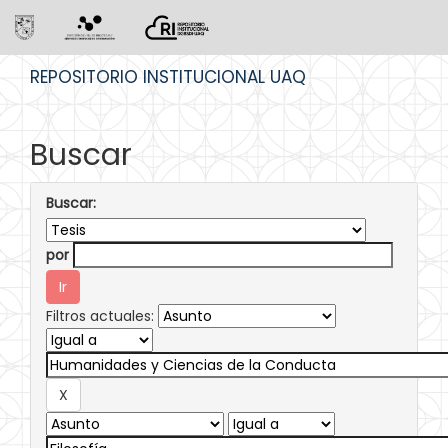
Skip
REPOSITORIO INSTITUCIONAL UAQ
navigation
Buscar
Buscar:
por
Filtros actuales: