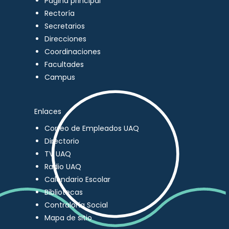
Página principal
Rectoría
Secretarios
Direcciones
Coordinaciones
Facultades
Campus
Enlaces
Correo de Empleados UAQ
Directorio
TV UAQ
Radio UAQ
Calendario Escolar
Bibliotecas
Contraloría Social
Mapa de sitio