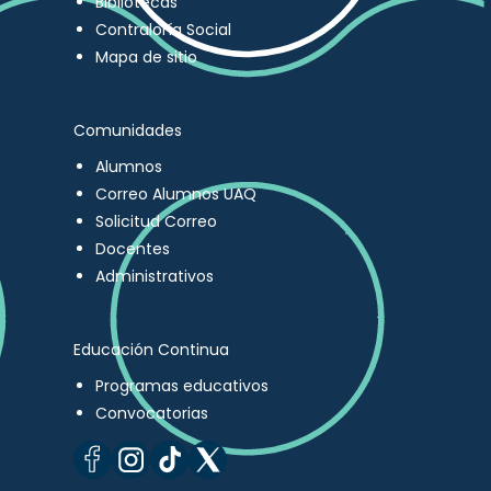
Bibliotecas
Contraloría Social
Mapa de sitio
Comunidades
Alumnos
Correo Alumnos UAQ
Solicitud Correo
Docentes
Administrativos
Educación Continua
Programas educativos
Convocatorias