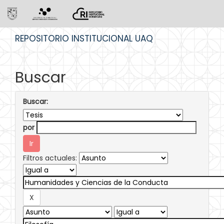
Skip
REPOSITORIO INSTITUCIONAL UAQ
navigation
Buscar
Buscar:
por
Filtros actuales: