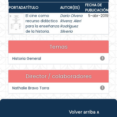
FECHA DE
PORTADA
TÍTULO
AUTOR(ES)
PUBLICACIÓN
El cine como
Dario Olvera
5-abr-2019
recurso didáctico
Rivera
;
Aleri
para la enseñanza
Rodríguez
de la historia.
Silverio
Temas
Historia General
1
Director / colaboradores
Nathalie Bravo Torra
1
Volver arriba ∧