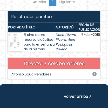
Anterior
1
Siguiente
Resultados por ítem:
FECHA DE
PORTADA
TÍTULO
AUTOR(ES)
PUBLICACIÓN
El cine como
Dario Olvera
5-abr-2019
recurso didáctico
Rivera
;
Aleri
para la enseñanza
Rodríguez
de la historia.
Silverio
Director / colaboradores
Alfonso Lajud Nenclares
1
Volver arriba ∧