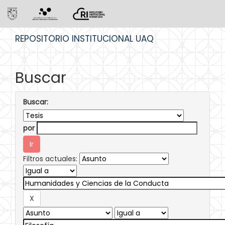
Skip
REPOSITORIO INSTITUCIONAL UAQ
navigation
Buscar
Buscar:
por
Filtros actuales: