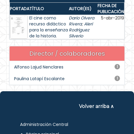
FECHA DE
PORTADA
TÍTULO
AUTOR(ES)
PUBLICACIÓN
El cine como
Dario Olvera
5-abr-2019
recurso didáctico
Rivera
;
Aleri
para la enseñanza
Rodríguez
de la historia.
Silverio
Director / colaboradores
Alfonso Lajud Nenclares
1
Paulina Latapí Escalante
1
Volver arriba ∧
Administración Central