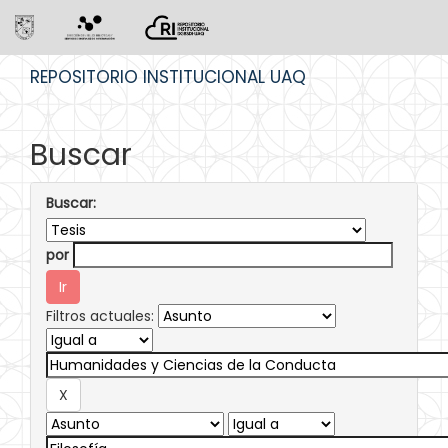
Skip
REPOSITORIO INSTITUCIONAL UAQ
navigation
Buscar
Buscar:
por
Filtros actuales: