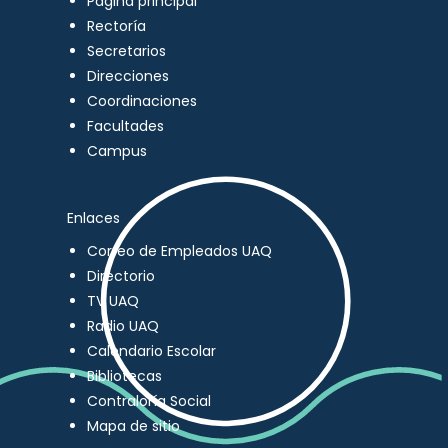
Página principal
Rectoría
Secretarios
Direcciones
Coordinaciones
Facultades
Campus
Enlaces
Correo de Empleados UAQ
Directorio
TV UAQ
Radio UAQ
Calendario Escolar
Bibliotecas
Contraloría Social
Mapa de sitio