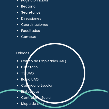
Página principal
Rectoría
Secretarios
Direcciones
Coordinaciones
Facultades
Campus
Enlaces
Correo de Empleados UAQ
Directorio
TV UAQ
Radio UAQ
Calendario Escolar
Bibliotecas
Contraloría Social
Mapa de sitio