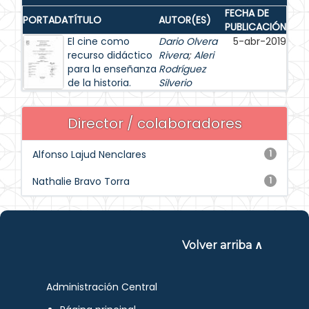
FECHA DE
PORTADA
TÍTULO
AUTOR(ES)
PUBLICACIÓN
El cine como
Dario Olvera
5-abr-2019
recurso didáctico
Rivera
;
Aleri
para la enseñanza
Rodríguez
de la historia.
Silverio
Director / colaboradores
Alfonso Lajud Nenclares
1
Nathalie Bravo Torra
1
Volver arriba ∧
Administración Central