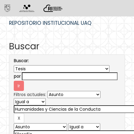
Skip
REPOSITORIO INSTITUCIONAL UAQ
navigation
Buscar
Buscar:
por
Filtros actuales: