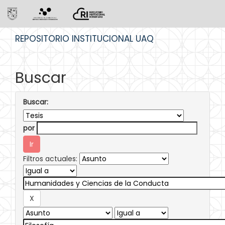
Skip
REPOSITORIO INSTITUCIONAL UAQ
navigation
Buscar
Buscar:
por
Filtros actuales: