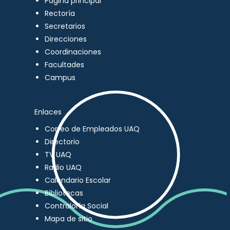
Página principal
Rectoría
Secretarios
Direcciones
Coordinaciones
Facultades
Campus
Enlaces
Correo de Empleados UAQ
Directorio
TV UAQ
Radio UAQ
Calendario Escolar
Bibliotecas
Contraloría Social
Mapa de sitio