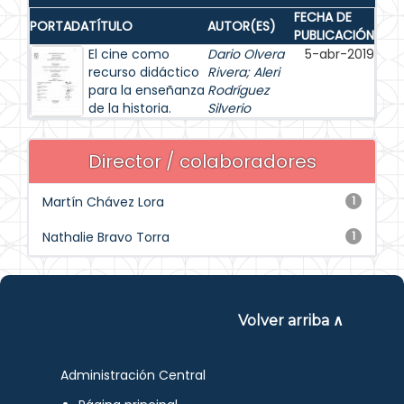
FECHA DE
PORTADA
TÍTULO
AUTOR(ES)
PUBLICACIÓN
El cine como
Dario Olvera
5-abr-2019
recurso didáctico
Rivera
;
Aleri
para la enseñanza
Rodríguez
de la historia.
Silverio
Director / colaboradores
Martín Chávez Lora
1
Nathalie Bravo Torra
1
Volver arriba ∧
Administración Central