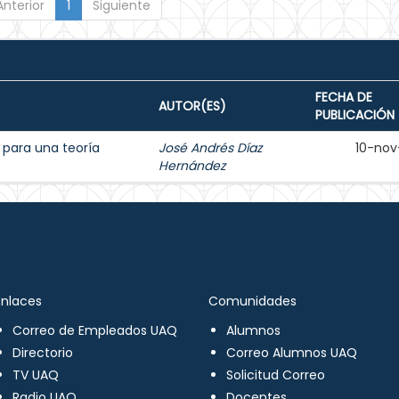
Anterior
1
Siguiente
FECHA DE
AUTOR(ES)
PUBLICACIÓN
 para una teoría
José Andrés Díaz
10-nov
Hernández
Enlaces
Comunidades
Correo de Empleados UAQ
Alumnos
Directorio
Correo Alumnos UAQ
TV UAQ
Solicitud Correo
Radio UAQ
Docentes