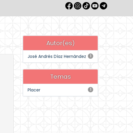
Autor(es)
José Andrés Díaz Hernández
1
Temas
Placer
1