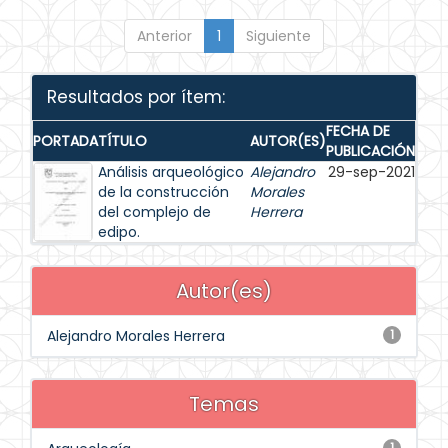
Anterior
1
Siguiente
Resultados por ítem:
FECHA DE
PORTADA
TÍTULO
AUTOR(ES)
PUBLICACIÓN
Análisis arqueológico
Alejandro
29-sep-2021
de la construcción
Morales
del complejo de
Herrera
edipo.
Autor(es)
Alejandro Morales Herrera
1
Temas
1