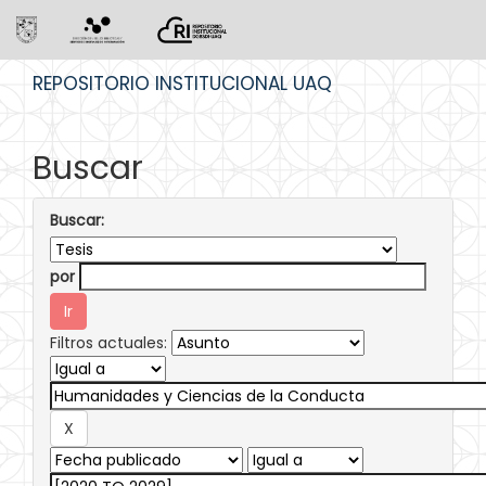
Skip
REPOSITORIO INSTITUCIONAL UAQ
navigation
Buscar
Buscar:
por
Filtros actuales: