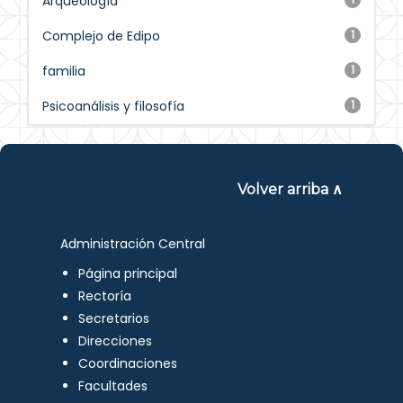
Arqueología
Complejo de Edipo
1
familia
1
Psicoanálisis y filosofía
1
Volver arriba ∧
Administración Central
Página principal
Rectoría
Secretarios
Direcciones
Coordinaciones
Facultades