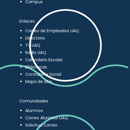
Campus
Enlaces
Correo de Empleados UAQ
Directorio
TV UAQ
Radio UAQ
Calendario Escolar
Bibliotecas
Contraloría Social
Mapa de sitio
Comunidades
Alumnos
Correo Alumnos UAQ
Solicitud Correo