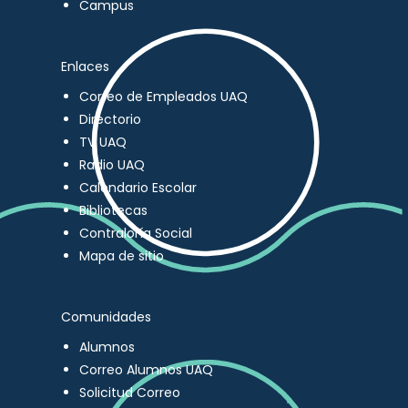
Campus
Enlaces
Correo de Empleados UAQ
Directorio
TV UAQ
Radio UAQ
Calendario Escolar
Bibliotecas
Contraloría Social
Mapa de sitio
Comunidades
Alumnos
Correo Alumnos UAQ
Solicitud Correo