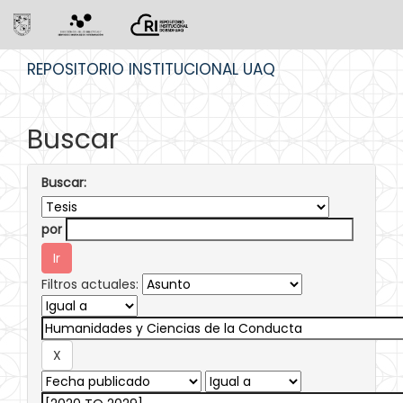
Skip
REPOSITORIO INSTITUCIONAL UAQ
navigation
Buscar
Buscar:
por
Filtros actuales: