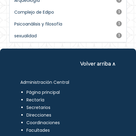
Arqueología
Complejo de Edipo
1
Psicoanálisis y filosofía
1
sexualidad
1
Volver arriba ∧
Administración Central
Página principal
Rectoría
Secretarios
Direcciones
Coordinaciones
Facultades