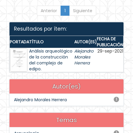
Anterior
1
Siguiente
Resultados por ítem:
FECHA DE
PORTADA
TÍTULO
AUTOR(ES)
PUBLICACIÓN
Análisis arqueológico
Alejandro
29-sep-2021
de la construcción
Morales
del complejo de
Herrera
edipo.
Autor(es)
Alejandro Morales Herrera
1
Temas
1