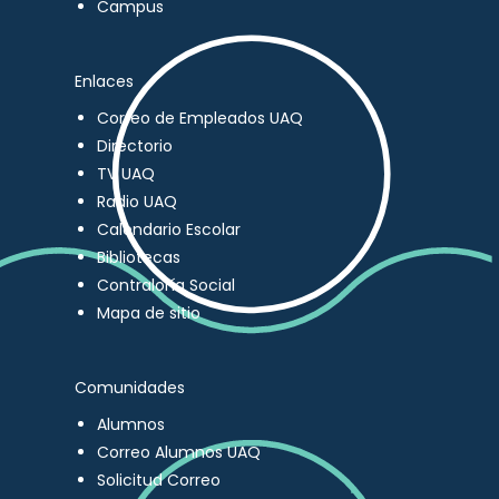
Campus
Enlaces
Correo de Empleados UAQ
Directorio
TV UAQ
Radio UAQ
Calendario Escolar
Bibliotecas
Contraloría Social
Mapa de sitio
Comunidades
Alumnos
Correo Alumnos UAQ
Solicitud Correo