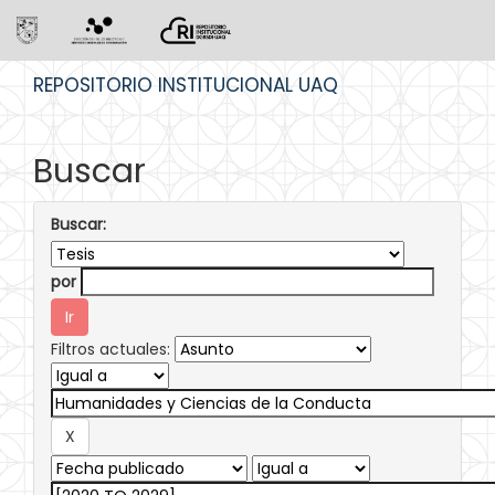
Skip
REPOSITORIO INSTITUCIONAL UAQ
navigation
Buscar
Buscar:
por
Filtros actuales: