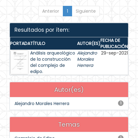
Anterior
1
Siguiente
Resultados por ítem:
FECHA DE
PORTADA
TÍTULO
AUTOR(ES)
PUBLICACIÓN
Análisis arqueológico
Alejandro
29-sep-2021
de la construcción
Morales
del complejo de
Herrera
edipo.
Autor(es)
Alejandro Morales Herrera
1
Temas
1