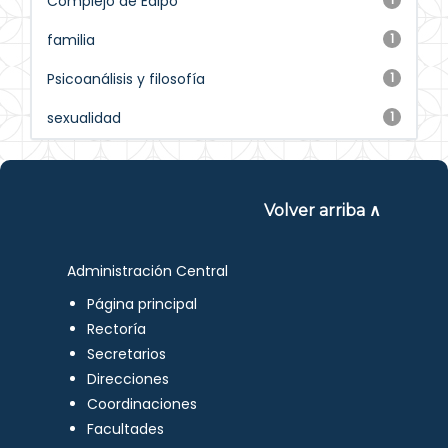
Complejo de Edipo
familia
1
Psicoanálisis y filosofía
1
sexualidad
1
Volver arriba ∧
Administración Central
Página principal
Rectoría
Secretarios
Direcciones
Coordinaciones
Facultades