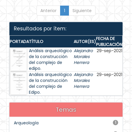
Anterior
1
Siguiente
Resultados por ítem:
FECHA DE
PORTADA
TÍTULO
AUTOR(ES)
PUBLICACIÓN
Análisis arqueológico
Alejandro
29-sep-2021
de la construcción
Morales
del complejo de
Herrera
edipo.
Análisis arqueológico
Alejandro
29-sep-2021
de la construcción
Morales
del complejo de
Herrera
Edipo.
Temas
Arqueología
1