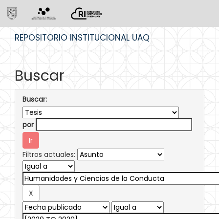
Skip
REPOSITORIO INSTITUCIONAL UAQ
navigation
Buscar
Buscar:
por
Filtros actuales: