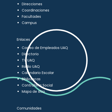
Direcciones
Coordinaciones
Facultades
Campus
Enlaces
Correo de Empleados UAQ
Directorio
TV UAQ
Radio UAQ
Calendario Escolar
Bibliotecas
Contraloría Social
Mapa de sitio
Comunidades