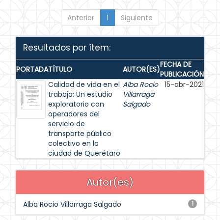
Anterior
1
Siguiente
Resultados por ítem:
FECHA DE
PORTADA
TÍTULO
AUTOR(ES)
PUBLICACIÓN
Calidad de vida en el
Alba Rocio
15-abr-2021
trabajo: Un estudio
Villarraga
exploratorio con
Salgado
operadores del
servicio de
transporte público
colectivo en la
ciudad de Querétaro
Autor(es)
Alba Rocio Villarraga Salgado
1