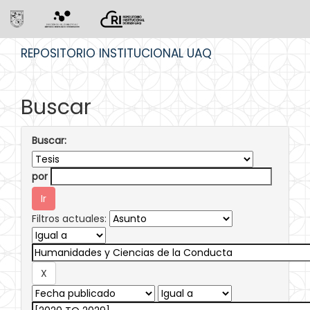
Skip
REPOSITORIO INSTITUCIONAL UAQ
navigation
Buscar
Buscar:
por
Filtros actuales: