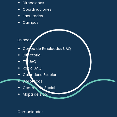
Direcciones
Coordinaciones
Facultades
Campus
Enlaces
Correo de Empleados UAQ
Directorio
TV UAQ
Radio UAQ
Calendario Escolar
Bibliotecas
Contraloría Social
Mapa de sitio
Comunidades