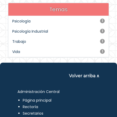
Temas
Psicología
1
Psicología Industrial
1
Trabajo
1
Vida
1
Volver arriba ∧
Administración Central
Página principal
Rectoría
Secretarios