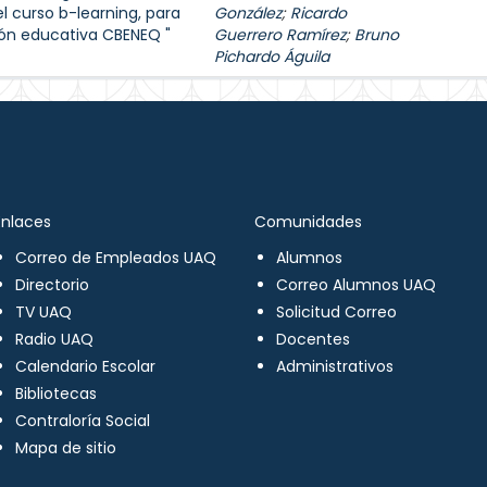
l curso b-learning, para
González
;
Ricardo
ión educativa CBENEQ "
Guerrero Ramírez
;
Bruno
Pichardo Águila
Enlaces
Comunidades
Correo de Empleados UAQ
Alumnos
Directorio
Correo Alumnos UAQ
TV UAQ
Solicitud Correo
Radio UAQ
Docentes
Calendario Escolar
Administrativos
Bibliotecas
Contraloría Social
Mapa de sitio