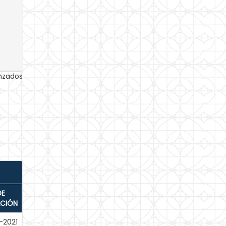
anzados
DE
ACIÓN
-2021