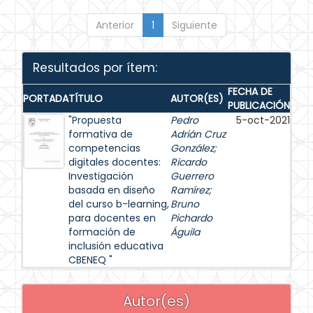
Anterior
1
Siguiente
Resultados por ítem:
FECHA DE
PORTADA
TÍTULO
AUTOR(ES)
PUBLICACIÓN
"Propuesta
Pedro
5-oct-2021
formativa de
Adrián Cruz
competencias
González
;
digitales docentes:
Ricardo
Investigación
Guerrero
basada en diseño
Ramírez
;
del curso b-learning,
Bruno
para docentes en
Pichardo
formación de
Águila
inclusión educativa
CBENEQ "
Autor(es)