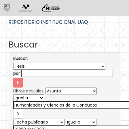
Skip
REPOSITORIO INSTITUCIONAL UAQ
navigation
Buscar
Buscar:
por
Filtros actuales: