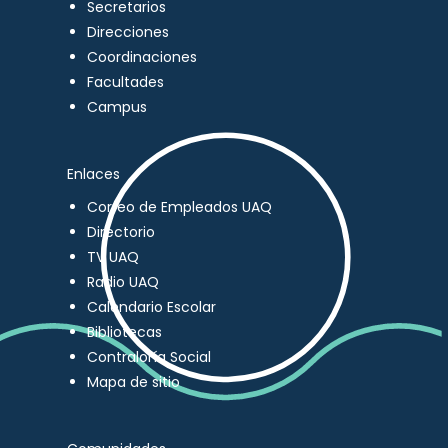
Secretarios
Direcciones
Coordinaciones
Facultades
Campus
Enlaces
Correo de Empleados UAQ
Directorio
TV UAQ
Radio UAQ
Calendario Escolar
Bibliotecas
Contraloría Social
Mapa de sitio