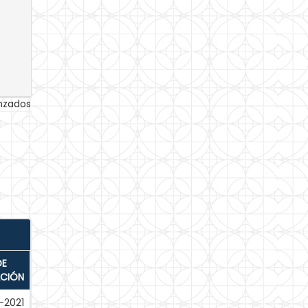
anzados
DE
ACIÓN
-2021