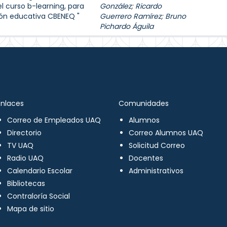
l curso b-learning, para
González
;
Ricardo
ión educativa CBENEQ "
Guerrero Ramírez
;
Bruno
Pichardo Águila
Enlaces
Comunidades
Correo de Empleados UAQ
Alumnos
Directorio
Correo Alumnos UAQ
TV UAQ
Solicitud Correo
Radio UAQ
Docentes
Calendario Escolar
Administrativos
Bibliotecas
Contraloría Social
Mapa de sitio