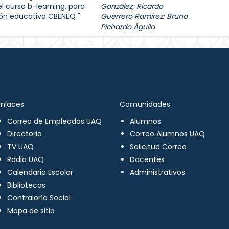
l curso b-learning, para
González
;
Ricardo
ión educativa CBENEQ "
Guerrero Ramírez
;
Bruno
Pichardo Águila
Enlaces
Comunidades
Correo de Empleados UAQ
Alumnos
Directorio
Correo Alumnos UAQ
TV UAQ
Solicitud Correo
Radio UAQ
Docentes
Calendario Escolar
Administrativos
Bibliotecas
Contraloría Social
Mapa de sitio