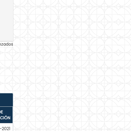
anzados
DE
ACIÓN
-2021