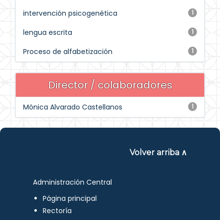
intervención psicogenética
1
lengua escrita
1
Proceso de alfabetización
1
Director / colaboradores
Mónica Alvarado Castellanos
1
Volver arriba ∧
Administración Central
Página principal
Rectoría