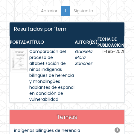
Anterior
1
Siguiente
Resultados por ítem:
FECHA DE
PORTADA
TÍTULO
AUTOR(ES)
PUBLICACIÓN
Comparación del
Gabriela
1-feb-2021
proceso de
Mora
alfabetización de
Sánchez
niños indígenas
bilingües de herencia
y monolingües
hablantes de español
en condición de
vulnerabilidad
Temas
indígenas bilingües de herencia
1