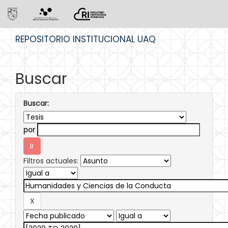
Skip
REPOSITORIO INSTITUCIONAL UAQ
navigation
Buscar
Buscar:
por
Filtros actuales: