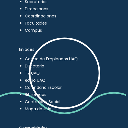
Secretarios
Direcciones
Coordinaciones
Facultades
Campus
Enlaces
Correo de Empleados UAQ
Directorio
TV UAQ
Radio UAQ
Calendario Escolar
Bibliotecas
Contraloría Social
Mapa de sitio