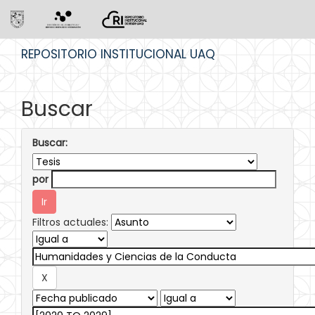
Skip
REPOSITORIO INSTITUCIONAL UAQ
navigation
Buscar
Buscar:
por
Filtros actuales: