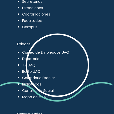
Secretarios
Direcciones
Coordinaciones
Facultades
Campus
Enlaces
Correo de Empleados UAQ
Directorio
TV UAQ
Radio UAQ
Calendario Escolar
Bibliotecas
Contraloría Social
Mapa de sitio