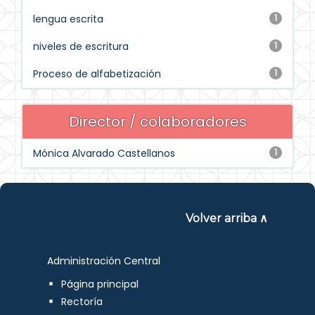
lengua escrita
1
niveles de escritura
1
Proceso de alfabetización
1
Director / colaboradores
Mónica Alvarado Castellanos
1
Volver arriba ∧
Administración Central
Página principal
Rectoría