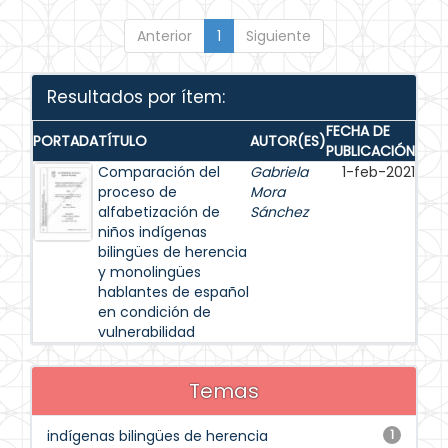
Anterior
1
Siguiente
Resultados por ítem:
FECHA DE
PORTADA
TÍTULO
AUTOR(ES)
PUBLICACIÓN
Comparación del
Gabriela
1-feb-2021
proceso de
Mora
alfabetización de
Sánchez
niños indígenas
bilingües de herencia
y monolingües
hablantes de español
en condición de
vulnerabilidad
Temas
indígenas bilingües de herencia
1